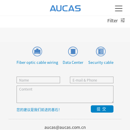
Filter
Fiber optic cable wiring
Data Center
Security cable
提交
您的建议是我们前进的基石！
aucas@aucas.com.cn