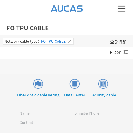
FO TPU CABLE
Network cable type：
FO TPU CABLE
全部撤销
Filter
Fiber optic cable wiring
Data Center
Security cable