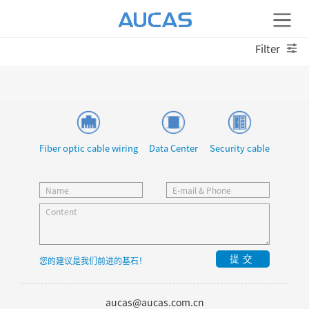
Filter
Fiber optic cable wiring
Data Center
Security cable
提交
您的建议是我们前进的基石！
aucas@aucas.com.cn